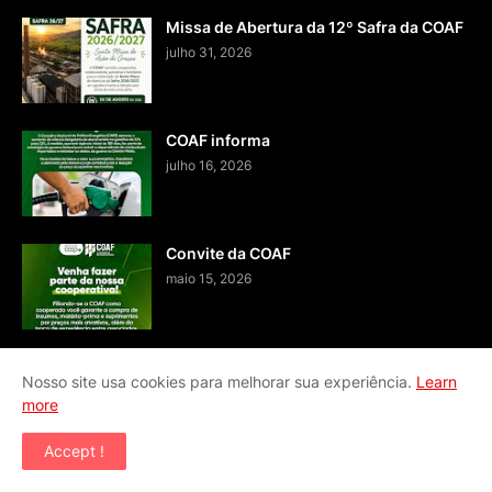
Missa de Abertura da 12º Safra da COAF
julho 31, 2026
COAF informa
julho 16, 2026
Convite da COAF
maio 15, 2026
Nosso site usa cookies para melhorar sua experiência.
Learn
more
Home
Fale conosco
Accept !
Copyright ©
2026
BLOG JA - SISTEMA DE COMUNICAÇÃO