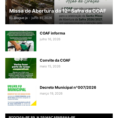
Missa de Abertura da 12º Safra da COAF
by
Blogue ja
-
julho 31, 2026
COAF informa
julho 16, 2026
Convite da COAF
maio 15, 2026
Decreto Municipal nº007/2026
março 19, 2026
RODOVIA-PE 89, N.59 MACAPARANA-PE