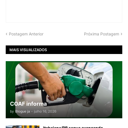
Postagem Anterior
Próxima Postagem
MAIS VISUALIZADOS
COAF informa
by
Blogue ja
-
julho 16, 2026
Itabaiana/PB segue avançando