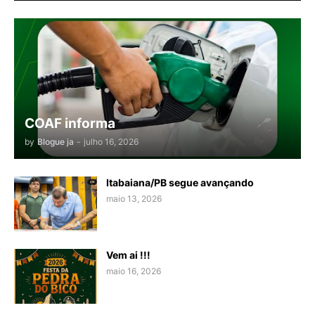
COAF informa
by
Blogue ja
-
julho 16, 2026
Itabaiana/PB segue avançando
maio 13, 2026
Vem ai !!!
maio 16, 2026