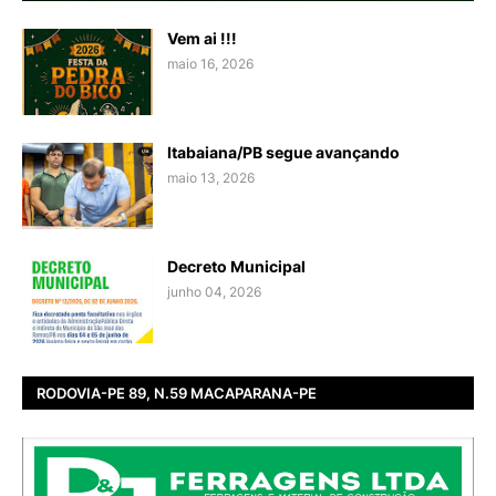
Vem ai !!!
maio 16, 2026
Itabaiana/PB segue avançando
maio 13, 2026
Decreto Municipal
junho 04, 2026
RODOVIA-PE 89, N.59 MACAPARANA-PE