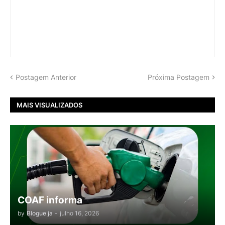
Postagem Anterior
Próxima Postagem
MAIS VISUALIZADOS
COAF informa
by
Blogue ja
-
julho 16, 2026