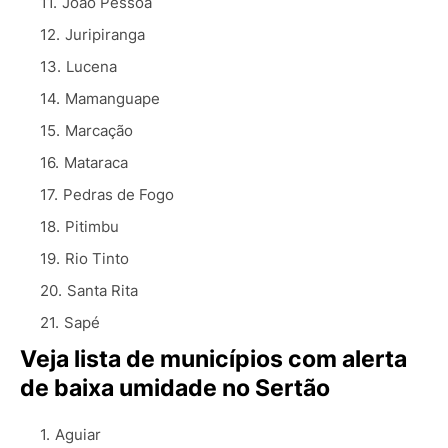
João Pessoa
Juripiranga
Lucena
Mamanguape
Marcação
Mataraca
Pedras de Fogo
Pitimbu
Rio Tinto
Santa Rita
Sapé
Veja lista de municípios com alerta
de baixa umidade no Sertão
Aguiar