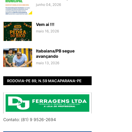
junho 04, 2026
Vem ai !!!
maio 16, 2026
Itabaiana/PB segue
avançando
maio 13, 2026
RODOVIA-PE 89, N.59 MACAPARANA-PE
Contato: (81) 9 9526-2694