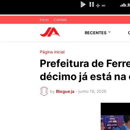
Inicio
Contato
RECENTES
Página inicial
Prefeitura de Fer
décimo já está na
by
Blogue ja
-
junho 19, 2026