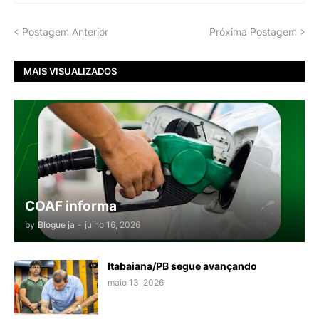
Postagem Anterior
Próxima Postagem
MAIS VISUALIZADOS
COAF informa
by
Blogue ja
-
julho 16, 2026
Itabaiana/PB segue avançando
maio 13, 2026