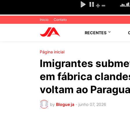
Inicio
Contato
RECENTES
Página inicial
Imigrantes submet
em fábrica clande
voltam ao Paragua
by
Blogue ja
-
junho 07, 2026