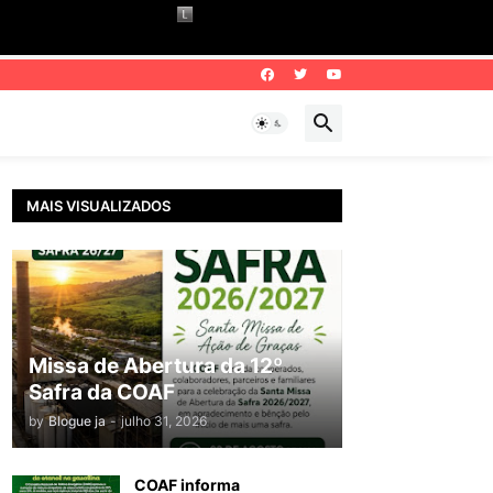
MAIS VISUALIZADOS
Missa de Abertura da 12º
Safra da COAF
by
Blogue ja
-
julho 31, 2026
COAF informa