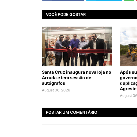
VOCÊ PODE GOSTAR
Santa Cruz inaugura nova loja no
Após su
Arruda e terá sessão de
governo
autógrafos
duplica
Agreste
August 06, 2026
August 06
POSTAR UM COMENTÁRIO