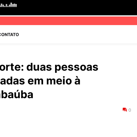
CONTATO
orte: duas pessoas
tadas em meio à
mbaúba
0