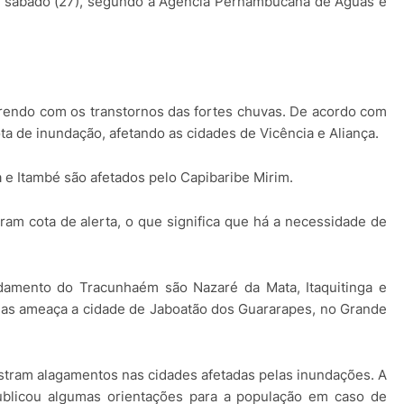
e sábado (27), segundo a Agência Pernambucana de Águas e
rendo com os transtornos das fortes chuvas. De acordo com
cota de inundação, afetando as cidades de Vicência e Aliança.
e Itambé são afetados pelo Capibaribe Mirim.
am cota de alerta, o que significa que há a necessidade de
rdamento do Tracunhaém são Nazaré da Mata, Itaquitinga e
nas ameaça a cidade de Jaboatão dos Guararapes, no Grande
stram alagamentos nas cidades afetadas pelas inundações. A
blicou algumas orientações para a população em caso de