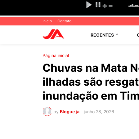
Inicio
Contato
RECENTES
Página inicial
Chuvas na Mata N
ilhadas são resga
inundação em Ti
by
Blogue ja
-
junho 28, 2026