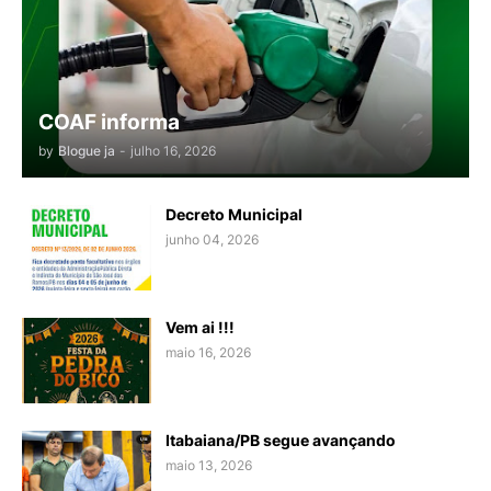
COAF informa
by
Blogue ja
-
julho 16, 2026
Decreto Municipal
junho 04, 2026
Vem ai !!!
maio 16, 2026
Itabaiana/PB segue avançando
maio 13, 2026