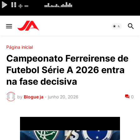
Página inicial
Campeonato Ferreirense de
Futebol Série A 2026 entra
na fase decisiva
by
Blogue ja
-
junho 20, 2026
0