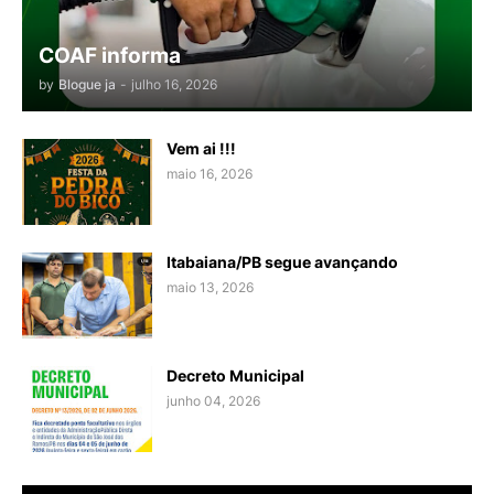
COAF informa
by
Blogue ja
-
julho 16, 2026
Vem ai !!!
maio 16, 2026
Itabaiana/PB segue avançando
maio 13, 2026
Decreto Municipal
junho 04, 2026