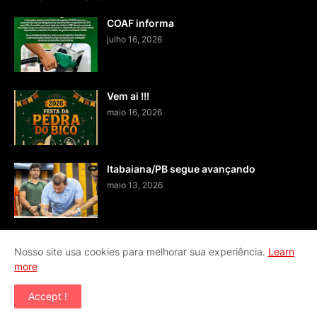
COAF informa
julho 16, 2026
Vem ai !!!
maio 16, 2026
Itabaiana/PB segue avançando
maio 13, 2026
Nosso site usa cookies para melhorar sua experiência.
Learn
more
Home
Fale conosco
Accept !
Copyright ©
2026
BLOG JA - SISTEMA DE COMUNICAÇÃO