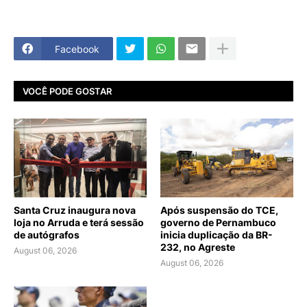
Facebook
VOCÊ PODE GOSTAR
Santa Cruz inaugura nova
Após suspensão do TCE,
loja no Arruda e terá sessão
governo de Pernambuco
de autógrafos
inicia duplicação da BR-
232, no Agreste
August 06, 2026
August 06, 2026