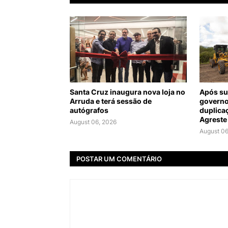
Santa Cruz inaugura nova loja no
Após su
Arruda e terá sessão de
governo
autógrafos
duplica
Agreste
August 06, 2026
August 06
POSTAR UM COMENTÁRIO