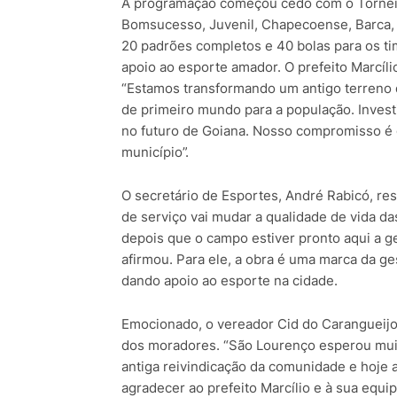
A programação começou cedo com o Torneio
Bomsucesso, Juvenil, Chapecoense, Barca, R
20 padrões completos e 40 bolas para os ti
apoio ao esporte amador. O prefeito Marcíl
“Estamos transformando um antigo terreno 
de primeiro mundo para a população. Investi
no futuro de Goiana. Nosso compromisso é g
município”.
O secretário de Esportes, André Rabicó, re
de serviço vai mudar a qualidade de vida d
depois que o campo estiver pronto aqui a ge
afirmou. Para ele, a obra é uma marca da ge
dando apoio ao esporte na cidade.
Emocionado, o vereador Cid do Carangueijo
dos moradores. “São Lourenço esperou mu
antiga reivindicação da comunidade e hoje 
agradecer ao prefeito Marcílio e à sua equi