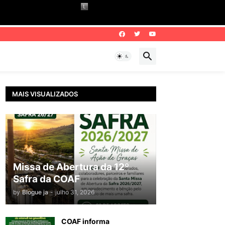
MAIS VISUALIZADOS
Missa de Abertura da 12º
Safra da COAF
by
Blogue ja
-
julho 31, 2026
COAF informa