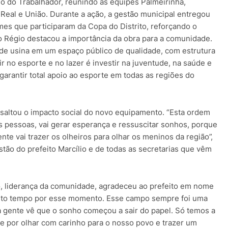
 do Trabalhador, reunindo as equipes Palmeirinha,
eal e União. Durante a ação, a gestão municipal entregou
mes que participaram da Copa do Distrito, reforçando o
io Régio destacou a importância da obra para a comunidade.
de usina em um espaço público de qualidade, com estrutura
r no esporte e no lazer é investir na juventude, na saúde e
arantir total apoio ao esporte em todas as regiões do
ssaltou o impacto social do novo equipamento. “Esta ordem
as pessoas, vai gerar esperança e ressuscitar sonhos, porque
nte vai trazer os olheiros para olhar os meninos da região”,
stão do prefeito Marcílio e de todas as secretarias que vêm
, liderança da comunidade, agradeceu ao prefeito em nome
ito tempo por esse momento. Esse campo sempre foi uma
a gente vê que o sonho começou a sair do papel. Só temos a
pe por olhar com carinho para o nosso povo e trazer um