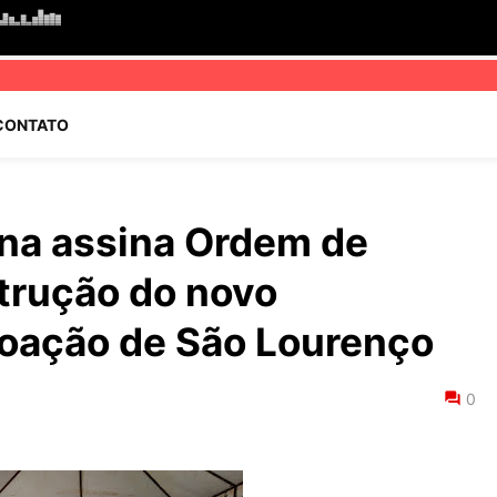
CONTATO
ana assina Ordem de
trução do novo
oação de São Lourenço
0