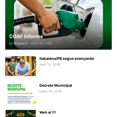
COAF informa
by
Blogue ja
-
julho 16, 2026
Itabaiana/PB segue avançando
maio 13, 2026
Decreto Municipal
junho 04, 2026
Vem ai !!!