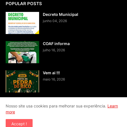
POPULAR POSTS
Decreto Municipal
junho 04, 2026
COAF informa
julho 16, 2026
Vem ai !!!
maio 16, 2026
Nosso site usa cookies para melhorar sua experiência.
Learn
more
Home
Fale conosco
Accept !
Copyright ©
2026
BLOG JA - SISTEMA DE COMUNICAÇÃO