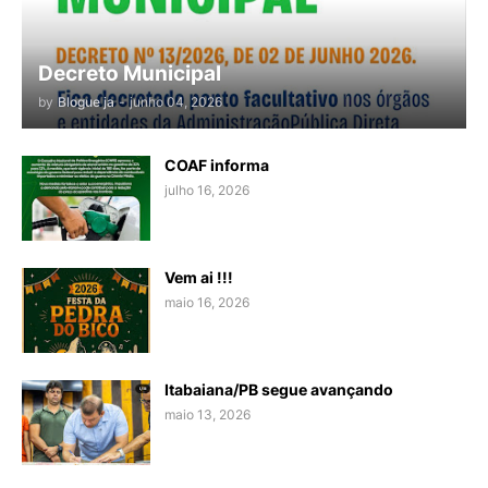
Decreto Municipal
by
Blogue ja
-
junho 04, 2026
COAF informa
julho 16, 2026
Vem ai !!!
maio 16, 2026
Itabaiana/PB segue avançando
maio 13, 2026