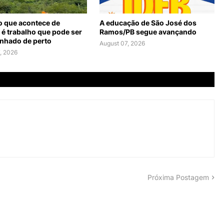
o que acontece de
A educação de São José dos
 é trabalho que pode ser
Ramos/PB segue avançando
hado de perto
August 07, 2026
, 2026
Próxima Postagem