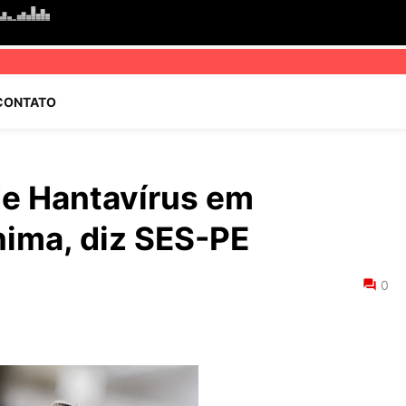
CONTATO
de Hantavírus em
ima, diz SES-PE
0