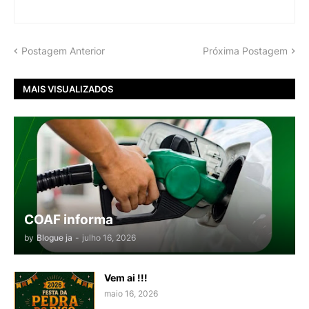
Postagem Anterior
Próxima Postagem
MAIS VISUALIZADOS
COAF informa
by
Blogue ja
-
julho 16, 2026
Vem ai !!!
maio 16, 2026