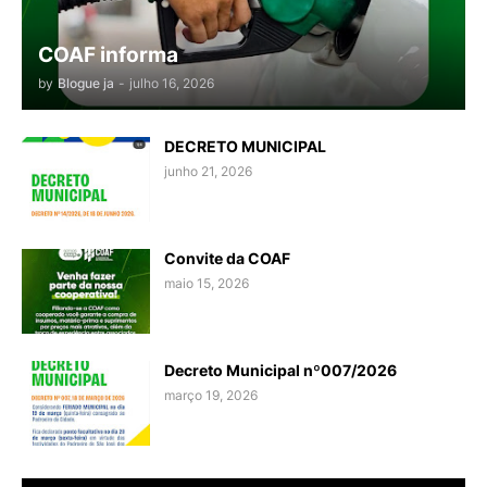
COAF informa
by
Blogue ja
-
julho 16, 2026
DECRETO MUNICIPAL
junho 21, 2026
Convite da COAF
maio 15, 2026
Decreto Municipal nº007/2026
março 19, 2026