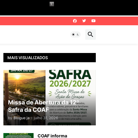
MAIS VISUALIZADOS
Missa de Abertura da 12º
Safra da COAF
by
Blogue ja
-
julho 31, 2026
COAF informa