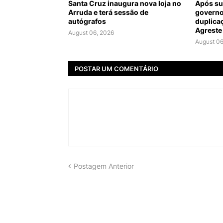
Santa Cruz inaugura nova loja no
Após su
Arruda e terá sessão de
governo
autógrafos
duplica
Agreste
August 06, 2026
August 06
POSTAR UM COMENTÁRIO
Postagem Anterior