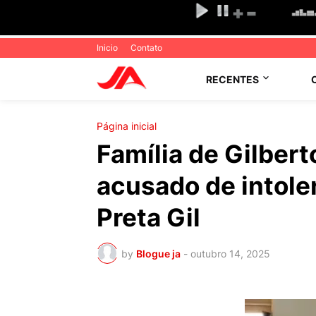
Inicio
Contato
RECENTES
Página inicial
Família de Gilbert
acusado de intoler
Preta Gil
by
Blogue ja
-
outubro 14, 2025