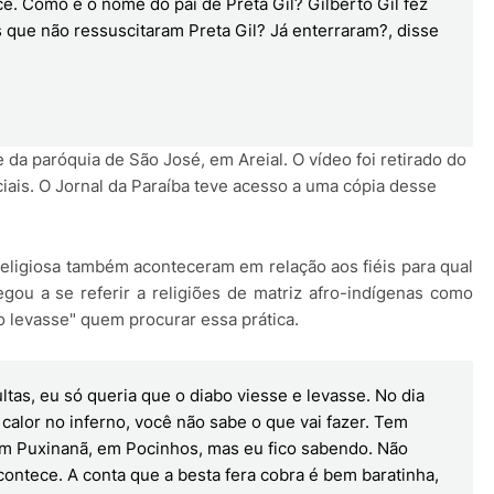
ê. Como é o nome do pai de Preta Gil? Gilberto Gil fez
 que não ressuscitaram Preta Gil? Já enterraram?, disse
 da paróquia de São José, em Areial. O vídeo foi retirado do
iais. O Jornal da Paraíba teve acesso a uma cópia desse
eligiosa também aconteceram em relação aos fiéis para qual
gou a se referir a religiões de matriz afro-indígenas como
o levasse" quem procurar essa prática.
ltas, eu só queria que o diabo viesse e levasse. No dia
calor no inferno, você não sabe o que vai fazer. Tem
 em Puxinanã, em Pocinhos, mas eu fico sabendo. Não
contece. A conta que a besta fera cobra é bem baratinha,