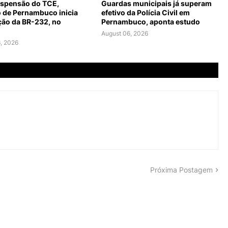
spensão do TCE,
Guardas municipais já superam
 de Pernambuco inicia
efetivo da Polícia Civil em
ção da BR-232, no
Pernambuco, aponta estudo
August 06, 2026
, 2026
Próxima Postagem