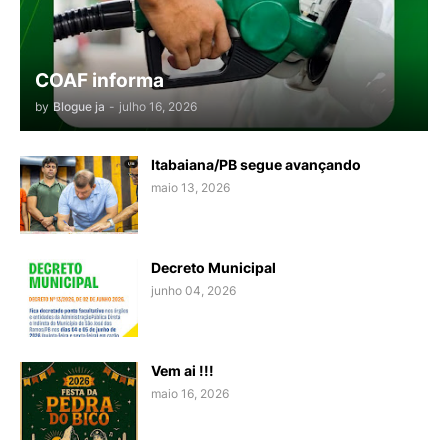
COAF informa
by
Blogue ja
-
julho 16, 2026
Itabaiana/PB segue avançando
maio 13, 2026
Decreto Municipal
junho 04, 2026
Vem ai !!!
maio 16, 2026