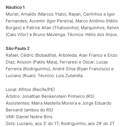
Náutico 1
Muriel; Arnaldo (Marcos Ytalo), Rayan, Carlinhos e Igor
Fernandes; Auremir (Igor Pereira), Marco Antônio (Hélio
Borges) e Patrick Allan (Thalissinho); Marquinhos, Kelvin
(Caio Vítor) e Bruno Mezenga. Técnico: Hélio dos Anjos.
São Paulo 2
Rafael, Cédric (Bobadilla), Arboleda, Alan Franco e Enzo
Diaz; Alisson (Pablo Maia), Ferraresi e Oscar; Lucas
Ferreira (Rodriguinho), André Silva (Ryan Francisco) e
Luciano (Ruan). Técnico: Luis Zubeldía.
Local: Aflitos (Recife/PE)
Árbitro: Jonathan Benkenstein Pinheiro (RS)
Assistentes: Maira Mastella Moreira e Jorge Eduardo
Bernardi (ambos do RS)
VAR: Daniel Nobre Bins
Gols: Luciano, aos 3' do 1T; Rodriguinho, aos 29' do 2T