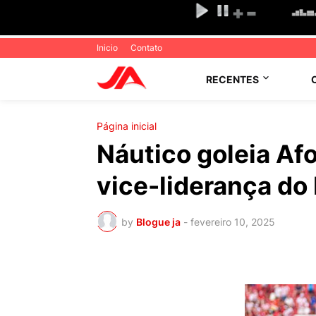
Inicio
Contato
RECENTES
Página inicial
Náutico goleia Af
vice-liderança do
by
Blogue ja
-
fevereiro 10, 2025