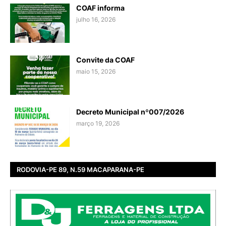
COAF informa
julho 16, 2026
Convite da COAF
maio 15, 2026
Decreto Municipal nº007/2026
março 19, 2026
RODOVIA-PE 89, N.59 MACAPARANA-PE