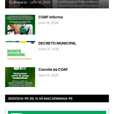
by
Blogue ja
-
julho 31, 2026
COAF informa
julho 16, 2026
DECRETO MUNICIPAL
junho 21, 2026
Convite da COAF
maio 15, 2026
RODOVIA-PE 89, N.59 MACAPARANA-PE