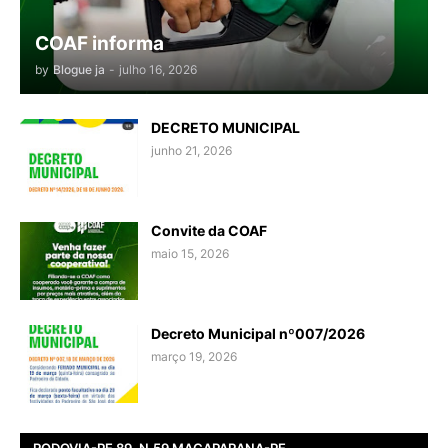
COAF informa
by
Blogue ja
-
julho 16, 2026
DECRETO MUNICIPAL
junho 21, 2026
Convite da COAF
maio 15, 2026
Decreto Municipal nº007/2026
março 19, 2026
RODOVIA-PE 89, N.59 MACAPARANA-PE