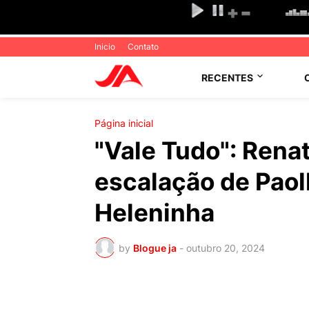
Inicio
Contato
RECENTES
Página inicial
"Vale Tudo": Rena
escalação de Paol
Heleninha
by
Blogue ja
-
outubro 20, 2024