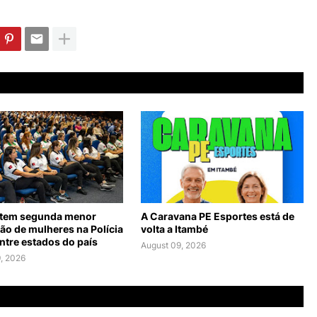
 tem segunda menor
A Caravana PE Esportes está de
ão de mulheres na Polícia
volta a Itambé
entre estados do país
August 09, 2026
, 2026