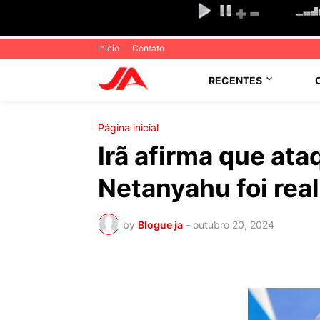
Inicio
Contato
RECENTES
Página inicial
Irã afirma que ata
Netanyahu foi rea
by
Blogue ja
-
outubro 20, 2024