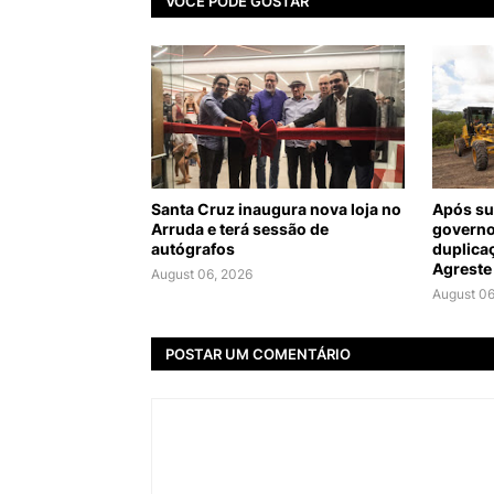
VOCÊ PODE GOSTAR
Santa Cruz inaugura nova loja no
Após su
Arruda e terá sessão de
governo
autógrafos
duplica
Agreste
August 06, 2026
August 06
POSTAR UM COMENTÁRIO