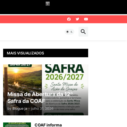
MAIS VISUALIZADOS
Missa de Abertura da 12º
Safra da COAF
by
Blogue ja
-
julho 31, 2026
COAF informa