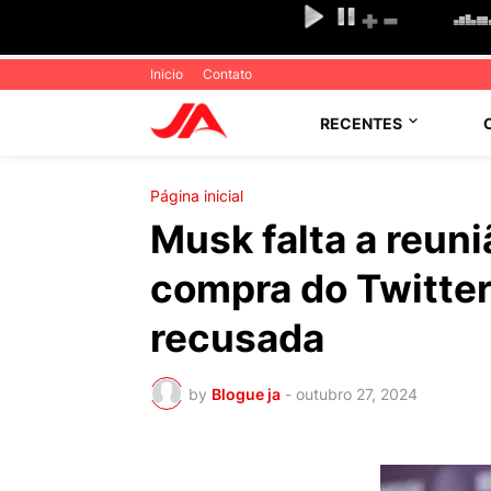
Inicio
Contato
RECENTES
Página inicial
Musk falta a reun
compra do Twitter 
recusada
by
Blogue ja
-
outubro 27, 2024