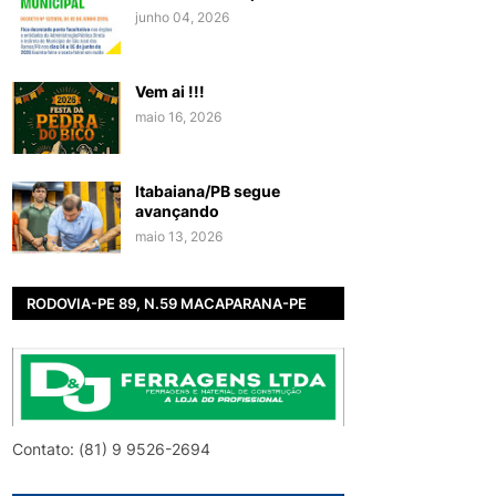
junho 04, 2026
Vem ai !!!
maio 16, 2026
Itabaiana/PB segue
avançando
maio 13, 2026
RODOVIA-PE 89, N.59 MACAPARANA-PE
Contato: (81) 9 9526-2694