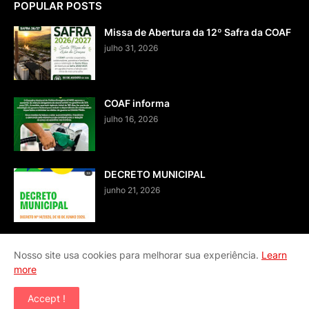
POPULAR POSTS
Missa de Abertura da 12º Safra da COAF
julho 31, 2026
COAF informa
julho 16, 2026
DECRETO MUNICIPAL
junho 21, 2026
Nosso site usa cookies para melhorar sua experiência.
Learn
more
Home
Fale conosco
Accept !
Copyright ©
2026
BLOG JA - SISTEMA DE COMUNICAÇÃO