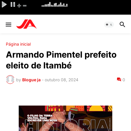
Página inicial
Armando Pimentel prefeito
eleito de Itambé
by
Blogue ja
-
outubro 08, 2024
0