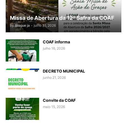
Missa de Abertura da 12º Safra da COAF
by
Blogue ja
-
julho 31, 2026
COAF informa
julho 16, 2026
DECRETO MUNICIPAL
junho 21, 2026
Convite da COAF
maio 15, 2026