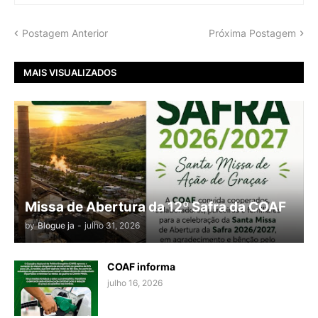
Postagem Anterior
Próxima Postagem
MAIS VISUALIZADOS
Missa de Abertura da 12º Safra da COAF
by
Blogue ja
-
julho 31, 2026
COAF informa
julho 16, 2026