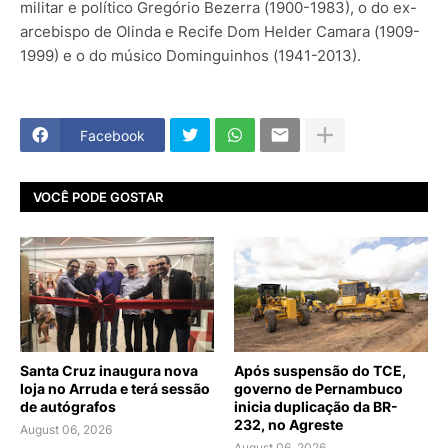
militar e político Gregório Bezerra (1900-1983), o do ex-
arcebispo de Olinda e Recife Dom Helder Camara (1909-
1999) e o do músico Dominguinhos (1941-2013).
Facebook
VOCÊ PODE GOSTAR
Santa Cruz inaugura nova
Após suspensão do TCE,
loja no Arruda e terá sessão
governo de Pernambuco
de autógrafos
inicia duplicação da BR-
232, no Agreste
August 06, 2026
August 06, 2026