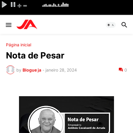
Página inicial
Nota de Pesar
by
Blogue ja
-
janeiro 28, 2024
0