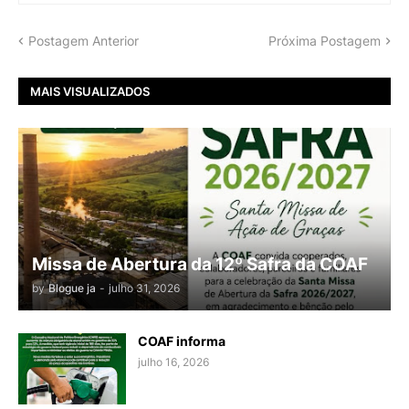
Postagem Anterior
Próxima Postagem
MAIS VISUALIZADOS
Missa de Abertura da 12º Safra da COAF
by
Blogue ja
-
julho 31, 2026
COAF informa
julho 16, 2026