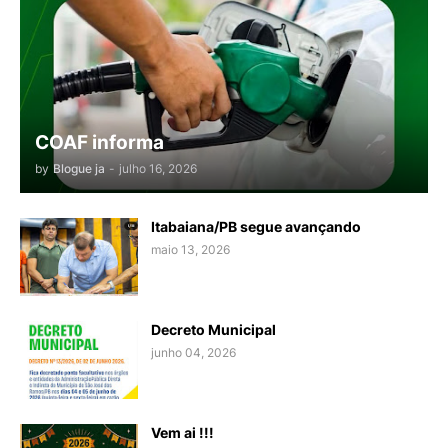
COAF informa
by
Blogue ja
-
julho 16, 2026
Itabaiana/PB segue avançando
maio 13, 2026
Decreto Municipal
junho 04, 2026
Vem ai !!!