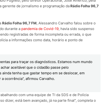
aulo Pugliesi; pelo diretor Operacional, José Américo; pela
ela gerente de jornalismo e programação da
Rádio Folha 96,7
da
Rádio Folha 96,7 FM
, Alessandro Carvalho falou sobre o
ado durante a
pandemia de Covid-19
, havia sido suspenso
endo registradas de forma incompleta ou errada, o que
olícia a informações como data, horário e ponto de
entas para traçar os diagnósticos. Estamos num mundo
e achar aceitável que o cidadão passe pelo
s ainda tenha que gastar tempo em se deslocar, em
 a ocorrência", afirmou Carvalho.
trabalhando com uma equipe de TI da SDS e de Polícia
osso dizer, está bem avançado, já na parte final", completa o