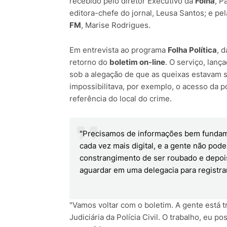
recebido pelo diretor Executivo da
Folha
, P
editora-chefe do jornal, Leusa Santos; e p
FM
, Marise Rodrigues.
Em entrevista ao programa
Folha Política
, 
retorno do
boletim on-line
. O serviço, lanç
sob a alegação de que as queixas estavam s
impossibilitava, por exemplo, o acesso da p
referência do local do crime.
"Precisamos de informações bem fundam
cada vez mais digital, e a gente não pod
constrangimento de ser roubado e depoi
aguardar em uma delegacia para registrar
"Vamos voltar com o boletim. A gente está 
Judiciária da Polícia Civil. O trabalho, eu p