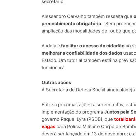
secretário.
Alessandro Carvalho também ressalta que
o
preenchimento obrigatório
. "Sem preenche
ampliação das modalidades de roubo que pod
A ideia é
facilitar o acesso do cidadão
ao se
melhorar a confiabilidade dos dados
usado
Estado. Um tutorial também está na previsã
funcionará.
Outras ações
A Secretaria de Defesa Social ainda planeja
Entre a próximas ações a serem feitas, est
implementação do programa
Juntos pela S
governo Raquel Lyra (PSDB), que
totalizar
vagas
para Polícia Militar e Corpo de Bombei
deverá ser lançado em 13 de novembro; e a