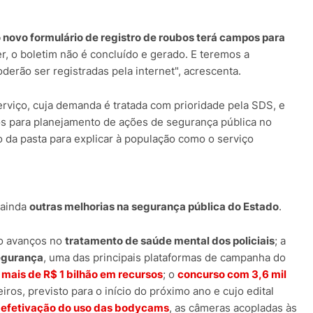
 novo formulário de registro de roubos terá campos para
r, o boletim não é concluído e gerado. E teremos a
erão ser registradas pela internet", acrescenta.
rviço, cuja demanda é tratada com prioridade pela SDS, e
s para planejamento de ações de segurança pública no
o da pasta para explicar à população como o serviço
 ainda
outras melhorias na segurança pública do Estado
.
ão avanços no
tratamento de saúde mental dos policiais
; a
egurança
, uma das principais plataformas de campanha do
á mais de R$ 1 bilhão em recursos
; o
concurso com 3,6 mil
ros, previsto para o início do próximo ano e cujo edital
efetivação do uso das bodycams
, as câmeras acopladas às