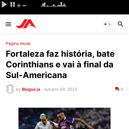
Página inicial
Fortaleza faz história, bate
Corinthians e vai à final da
Sul-Americana
by
Blogue ja
-
outubro 04, 2023
0