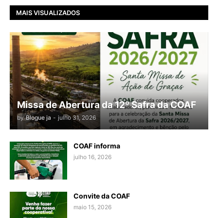
MAIS VISUALIZADOS
Missa de Abertura da 12º Safra da COAF
by
Blogue ja
-
julho 31, 2026
COAF informa
julho 16, 2026
Convite da COAF
maio 15, 2026