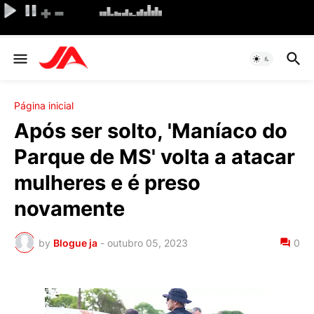
Página inicial
Após ser solto, 'Maníaco do
Parque de MS' volta a atacar
mulheres e é preso
novamente
by
Blogue ja
-
outubro 05, 2023
0