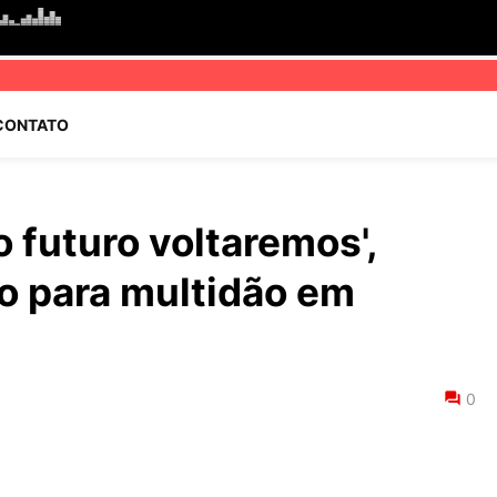
CONTATO
o futuro voltaremos',
o para multidão em
0