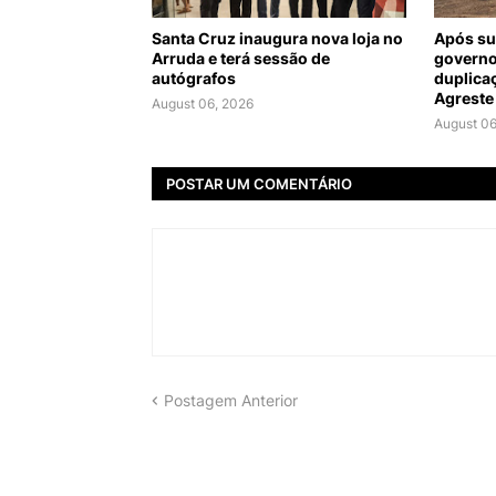
Santa Cruz inaugura nova loja no
Após su
Arruda e terá sessão de
governo
autógrafos
duplica
Agreste
August 06, 2026
August 06
POSTAR UM COMENTÁRIO
Postagem Anterior