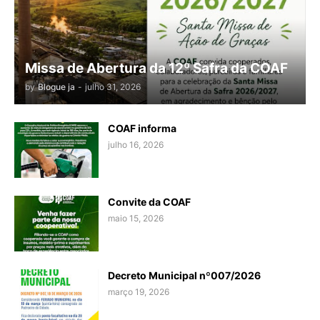
Missa de Abertura da 12º Safra da COAF
by
Blogue ja
-
julho 31, 2026
COAF informa
julho 16, 2026
Convite da COAF
maio 15, 2026
Decreto Municipal nº007/2026
março 19, 2026