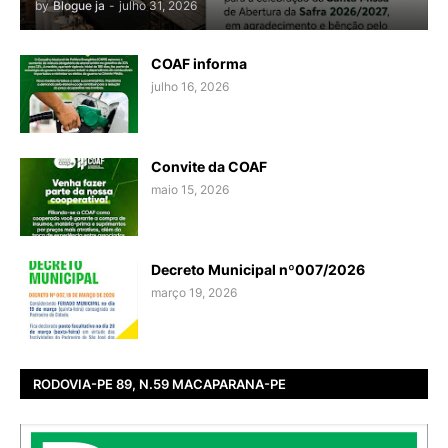
by
Blogue ja
-
julho 31, 2026
COAF informa
julho 16, 2026
Convite da COAF
maio 15, 2026
Decreto Municipal nº007/2026
março 19, 2026
RODOVIA-PE 89, N.59 MACAPARANA-PE